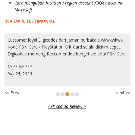
Cara mengubah location / region account XBOX / account
Microsoft
REVIEW & TESTIMONIAL
Customer loyal Digicodes dari jaman purbakala wkwkwkwk.
Kode PSN Card / PlayStation Gift Card selalu dikirim cepet.
Digicodes memang Reccomended banget klo soal PSN Card
N*** W****
July 25, 2026
•
•
•
•
•
<< Prev
Next >>
Cek semua Review >