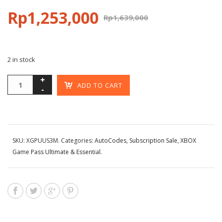
Rp
1,253,000
Rp
1,639,000
2 in stock
ADD TO CART
SKU:
XGPUUS3M
.
Categories:
AutoCodes
,
Subscription Sale
,
XBOX
Game Pass Ultimate & Essential
.