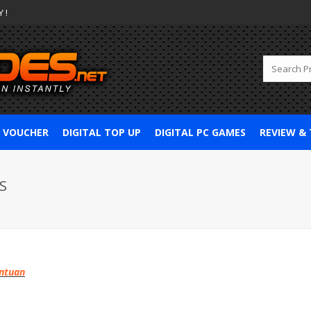
 !
& VOUCHER
DIGITAL TOP UP
DIGITAL PC GAMES
REVIEW &
S
entuan