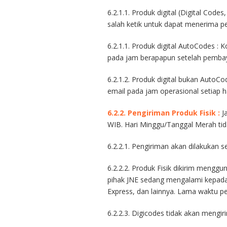
6.2.1.1. Produk digital (Digital Cod
salah ketik untuk dapat menerima pe
6.2.1.1. Produk digital AutoCodes : 
pada jam berapapun setelah pembay
6.2.1.2. Produk digital bukan AutoCo
email pada jam operasional setiap h
6.2.2.
Pengiriman
Produk Fisik :
J
WIB. Hari Minggu/Tanggal Merah tid
6.2.2.1. Pengiriman akan dilakukan
6.2.2.2. Produk Fisik dikirim menggu
pihak JNE sedang mengalami kepadat
Express, dan lainnya. Lama waktu pe
6.2.2.3. Digicodes tidak akan mengir