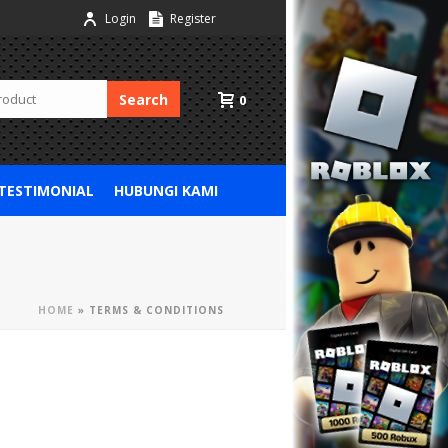
Login
Register
Search
0
 TESTIMONIAL
HUBUNGI KAMI
HOME
»
TERMS & CONDITIONS