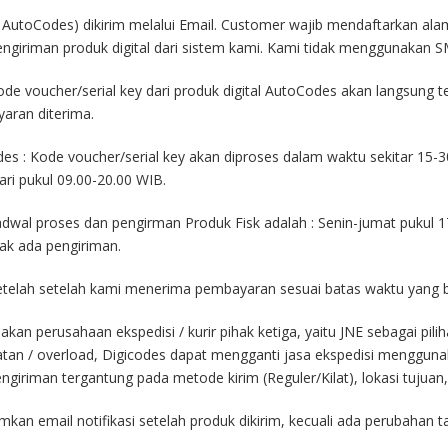
es, AutoCodes) dikirim melalui Email. Customer wajib mendaftarkan ala
ngiriman produk digital dari sistem kami. Kami tidak menggunakan SM
Kode voucher/serial key dari produk digital AutoCodes akan langsung te
aran diterima.
des : Kode voucher/serial key akan diproses dalam waktu sekitar 15-3
ari pukul 09.00-20.00 WIB.
adwal proses dan pengirman Produk Fisk adalah : Senin-jumat pukul 1
ak ada pengiriman.
 setelah setelah kami menerima pembayaran sesuai batas waktu yang 
nakan perusahaan ekspedisi / kurir pihak ketiga, yaitu JNE sebagai pil
an / overload, Digicodes dapat mengganti jasa ekspedisi menggunaka
ngiriman tergantung pada metode kirim (Reguler/Kilat), lokasi tujuan
imkan email notifikasi setelah produk dikirim, kecuali ada perubahan t