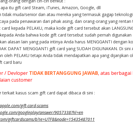
g-orang dengan ciri-ciri berikut :
pa itu gift card Steam, iTunes, Amazon, Google, dll
 tidak muda/senior dan atau mereka yang termasuk gagap teknologi
caya pada penawaran dari pihak asing, dan orang-orang yang rentan
ft card kepada PELAKU, maka kode gift card tersebut akan LANGSU
ada Anda bahwa kode gift card tersebut sudah pernah digunakan sebe
an alasan lain yang pada intinya Anda harus MENGGANTI dengan kode
 TIDAK DAPAT MENGGANTI gift card yang SUDAH DIGUNAKAN. Di sini
kan oleh PELAKU tetapi Anda tidak mendapatkan apa yang dijanjikan 
ft card baru
er / Devloper
TIDAK BERTANGGUNG JAWAB
, atas berbagai
alaian customer
 terkait kasus scam gift card dapat dibaca di sini :
.apple.com/gift-card-scams
google.com/googleplay/answer/9057338?hl=en
com/giftcardscams/b?ie=UTF8&node=15435487011