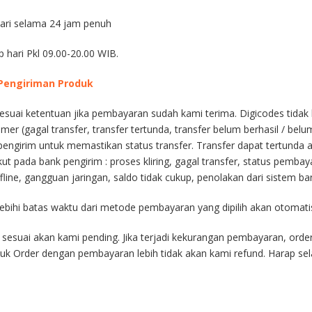
hari selama 24 jam penuh
p hari Pkl 09.00-20.00 WIB.
 Pengiriman Produk
esuai ketentuan jika pembayaran sudah kami terima. Digicodes tidak 
er (gagal transfer, transfer tertunda, transfer belum berhasil / belu
ngirim untuk memastikan status transfer. Transfer dapat tertunda a
ikut pada bank pengirim : proses kliring, gagal transfer, status pemba
line, gangguan jaringan, saldo tidak cukup, penolakan dari sistem bank
ebihi batas waktu dari metode pembayaran yang dipilih akan otomatis 
 sesuai akan kami pending. Jika terjadi kekurangan pembayaran, ord
uk Order dengan pembayaran lebih tidak akan kami refund. Harap se