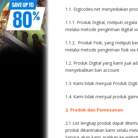
1.1. Digicodes.net menyediakan prod
1.1.1. Produk Digital, meliputi segal
melalui metode pengiriman digital vi
1.1.2. Produk Fisik, yang meliputi b
melalui metode pengiriman fisik via k
1.2. Produk Digital yang kami jual ad
menyebabkan ban account
1.3. Kami tidak menjual Produk Digit
1.4. Kami tidak menjual produk game
2. Produk dan
Pemesanan
2.1 List lengkap produk dapat dite
produk dikarenakan kami selalu mel
Service akan kami arahkan ke websit