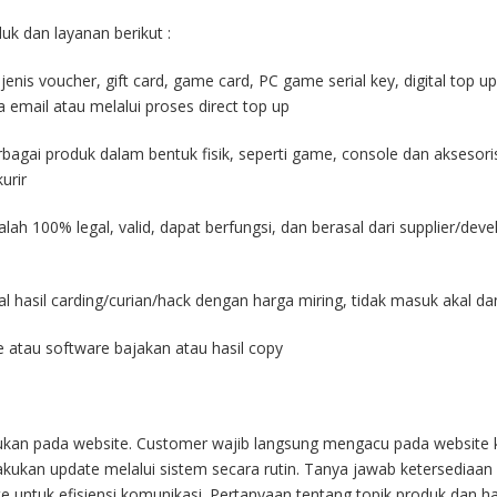
uk dan layanan berikut :
a jenis voucher, gift card, game card, PC game serial key, digital top u
a email atau melalui proses direct top up
erbagai produk dalam bentuk fisik, seperti game, console dan aksesori
urir
alah 100% legal, valid, dapat berfungsi, dan berasal dari supplier/dev
al hasil carding/curian/hack dengan harga miring, tidak masuk akal d
 atau software bajakan atau hasil copy
mukan pada website. Customer wajib langsung mengacu pada website k
akukan update melalui sistem secara rutin. Tanya jawab ketersediaa
e untuk efisiensi komunikasi. Pertanyaan tentang topik produk dan ha