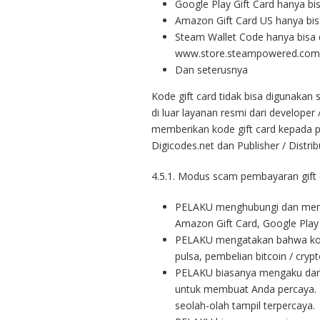
Google Play Gift Card hanya b
Amazon Gift Card US hanya bi
Steam Wallet Code hanya bisa 
www.store.steampowered.com
Dan seterusnya
Kode gift card tidak bisa digunakan 
di luar layanan resmi dari develope
memberikan kode gift card kepada p
Digicodes.net dan Publisher / Distri
4.5.1. Modus scam pembayaran gift 
PELAKU menghubungi dan memint
Amazon Gift Card, Google Play 
PELAKU mengatakan bahwa kode 
pulsa, pembelian bitcoin / cryp
PELAKU biasanya mengaku dari 
untuk membuat Anda percaya. PE
seolah-olah tampil terpercaya.