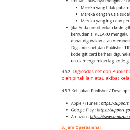
PELAKU biasanya mengincar oran
Mereka yang tidak paham a
Mereka dengan usia sudah
Mereka yang lugu dan per
Jika Anda memberikan kode gi
kemudian si PELAKU mengaku kep
dapat digunakan atau memberik
Digicodes.net dan Publisher
kode gift card berhasil diguna
untuk mengirimkan lagi kode gi
Digicodes.net dan Publish
4.5.2
oleh pihak lain atau akibat kel
4.5.3 Kebijakan Publisher / Developer
Apple / iTunes :
https://support
Google Play :
https://support.
Amazon :
https://www.amazon.
5.
Jam Operasional