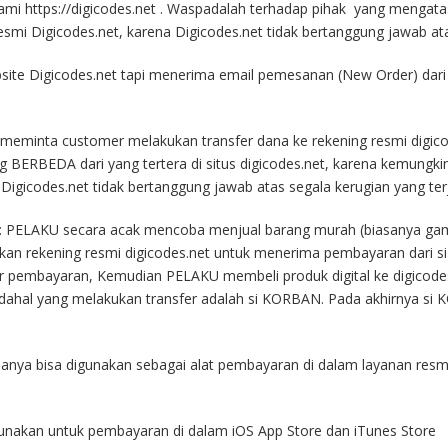
 kami https://digicodes.net . Waspadalah terhadap pihak yang menga
esmi Digicodes.net, karena Digicodes.net tidak bertanggung jawab ata
website Digicodes.net tapi menerima email pemesanan (New Order) dari
g meminta customer melakukan transfer dana ke rekening resmi digic
 BERBEDA dari yang tertera di situs digicodes.net, karena kemung
Digicodes.net tidak bertanggung jawab atas segala kerugian yang terj
 : PELAKU secara acak mencoba menjual barang murah (biasanya game
 rekening resmi digicodes.net untuk menerima pembayaran dari s
 pembayaran, Kemudian PELAKU membeli produk digital ke digicode
ahal yang melakukan transfer adalah si KORBAN. Pada akhirnya si K
hanya bisa digunakan sebagai alat pembayaran di dalam layanan resmi 
igunakan untuk pembayaran di dalam iOS App Store dan iTunes Store