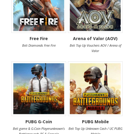
Free Fire
Arena of Valor (AOV)
Beli Diamonds Free Fire
Beli Top Up Vouchers AOV / Arena of
Valor
PUBG G-Coin
PUBG Mobile
Beli game & G-Coin Playerunknown's
Beli Top Up Unknown Cash / UC PUBG
Battlegrounds PC & Console
Mobile