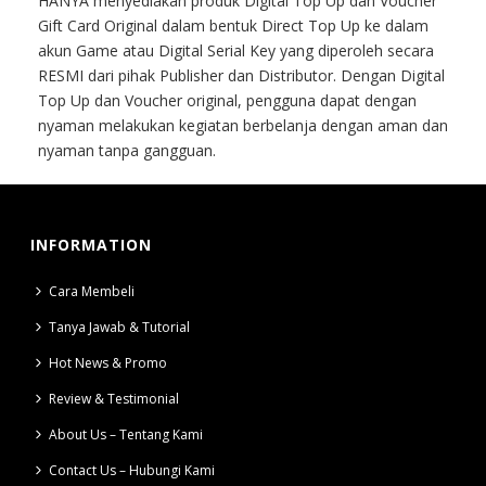
HANYA menyediakan produk Digital Top Up dan Voucher
Gift Card Original dalam bentuk Direct Top Up ke dalam
akun Game atau Digital Serial Key yang diperoleh secara
RESMI dari pihak Publisher dan Distributor. Dengan Digital
Top Up dan Voucher original, pengguna dapat dengan
nyaman melakukan kegiatan berbelanja dengan aman dan
nyaman tanpa gangguan.
INFORMATION
Cara Membeli
Tanya Jawab & Tutorial
Hot News & Promo
Review & Testimonial
About Us – Tentang Kami
Contact Us – Hubungi Kami