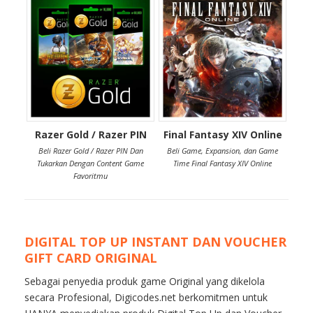
Razer Gold / Razer PIN
Final Fantasy XIV Online
Beli Razer Gold / Razer PIN Dan
Beli Game, Expansion, dan Game
Tukarkan Dengan Content Game
Time Final Fantasy XIV Online
Favoritmu
DIGITAL TOP UP INSTANT DAN VOUCHER
GIFT CARD ORIGINAL
Sebagai penyedia produk game Original yang dikelola
secara Profesional, Digicodes.net berkomitmen untuk