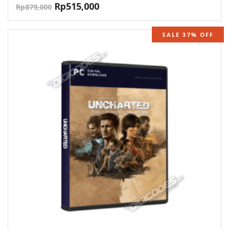
Rp
515,000
Rp
879,000
SALE 37% OFF