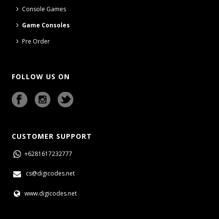
Console Games
Game Consoles
Pre Order
FOLLOW US ON
CUSTOMER SUPPORT
+6281617232777
cs@digicodes.net
www.digicodes.net