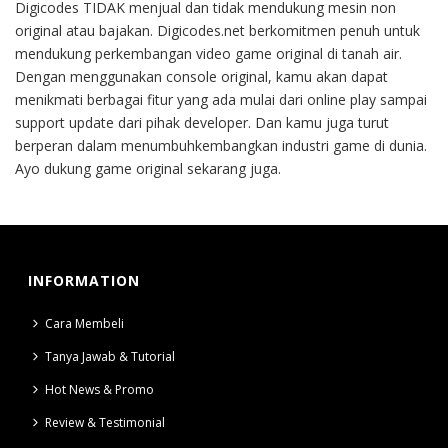
Digicodes TIDAK menjual dan tidak mendukung mesin non
original atau bajakan. Digicodes.net berkomitmen penuh untuk
mendukung perkembangan video game original di tanah air.
Dengan menggunakan console original, kamu akan dapat
menikmati berbagai fitur yang ada mulai dari online play sampai
support update dari pihak developer. Dan kamu juga turut
berperan dalam menumbuhkembangkan industri game di dunia.
Ayo dukung game original sekarang juga.
INFORMATION
Cara Membeli
Tanya Jawab & Tutorial
Hot News & Promo
Review & Testimonial