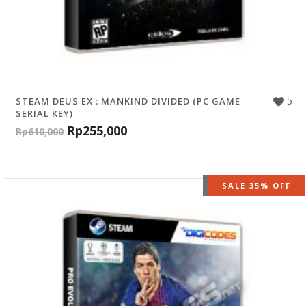
5
STEAM DEUS EX : MANKIND DIVIDED (PC GAME
SERIAL KEY)
Rp
255,000
Rp
610,000
OUT OF STOCK
SALE 35% OFF