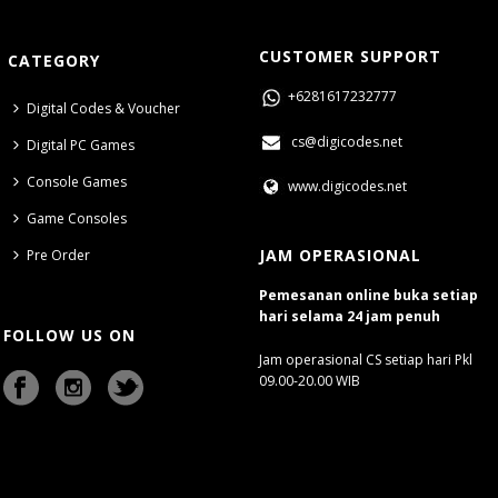
CUSTOMER SUPPORT
CATEGORY
+6281617232777
Digital Codes & Voucher
cs@digicodes.net
Digital PC Games
Console Games
www.digicodes.net
Game Consoles
JAM OPERASIONAL
Pre Order
Pemesanan online buka setiap
hari selama 24 jam penuh
FOLLOW US ON
Jam operasional CS setiap hari Pkl
09.00-20.00 WIB