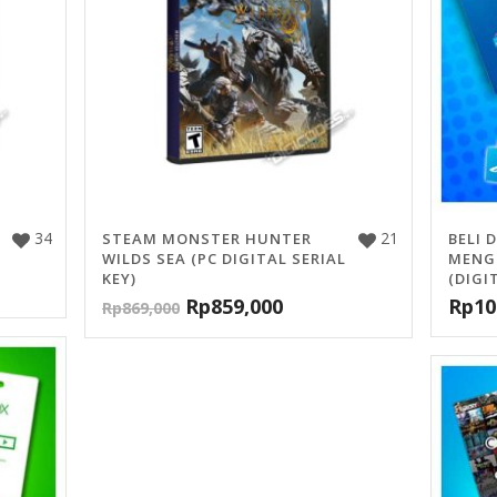
34
21
STEAM MONSTER HUNTER
BELI 
WILDS SEA (PC DIGITAL SERIAL
MENG
KEY)
(DIGI
Rp
859,000
Rp
10
Rp
869,000