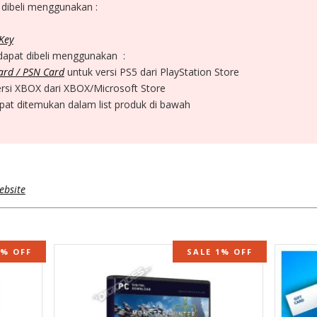
 dibeli menggunakan :
 Key
 dapat dibeli menggunakan :
Card / PSN Card
untuk versi PS5 dari PlayStation Store
rsi XBOX dari XBOX/Microsoft Store
pat ditemukan dalam list produk di bawah
ebsite
STOCK
5% OFF
SALE 1% OFF