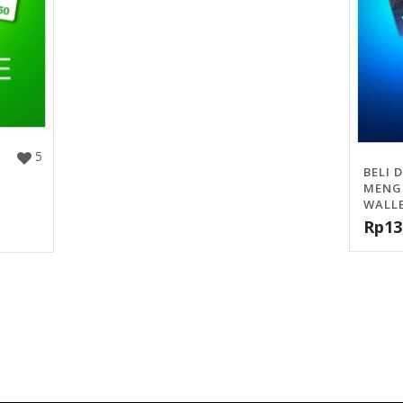
5
BELI 
MENG
WALLE
Rp
13