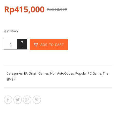
Rp
415,000
Rp
562,000
4 in stock
ADD TO CART
Categories:
EA Origin Games
,
Non AutoCodes
,
Popular PC Game
,
The
SIMS 4
.