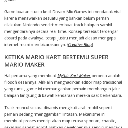
Game buatan studio kecil Dream Mix Games ini mendadak viral
karena menawarkan sesuatu yang bahkan belum pernah
dilakukan Nintendo sendiri: membuat track balapan sambil
mengendarainya secara real-time. Konsep tersebut terdengar
absurd pada awalnya, tetapi justru menjadi alasan mengapa
internet mulai membicarakannya.
(
Creative Bloq
)
KETIKA MARIO KART BERTEMU SUPER
MARIO MAKER
Hal pertama yang membuat
Mythic Kart Maker
berbeda adalah
filosofi desainnya. Alih-alih menghadirkan editor map tradisional
yang rumit, game ini memungkinkan pemain membangun jalur
balapan langsung di bawah kendaraan mereka saat berkendara.
Track muncul secara dinamis mengikuti arah mobil seperti
pemain sedang “menggambar” lintasan. Mekanisme ini
membuat proses menciptakan map terasa spontan, chaotic,
sekaligus sangat adiktif. Bahkan developer-nya sendiri mengaku