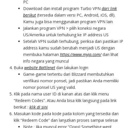
PC
Download dan install program Turbo VPN
dari link
berikut
(tersedia dalam versi PC, Android, iOS, dll).
Kamu juga bisa menggunakan program VPN lain
Jalankan program VPN > pilih koneksi negara
US/Amerika untuk terhubung ke IP address US
Setelah VPN sudah terhubung, periksa dan pastikan IP
address kamu sudah berubah menjadi US dengan
membuka halaman
https://www.myip.com/
dan lihat
info negara yang muncul
Buka
website Battlenet
dan lakukan login
Game-game tertentu dari Blizzard membutuhkan
verifikasi nomor ponsel, jadi pastikan Anda memiliki
nomor ponsel US yang valid.
Klik pada nama user ID di kanan atas dan klik menu
“Redeem Codes”. Atau Anda bisa klik langsung pada link
berikut :
klik di sini
Masukan kode pada kode pada kolom yang tersedia dan
klik “Redeem Code” dan lanjutkan proses sampai selesai
Note : Jika muncul error “Oops! Something went