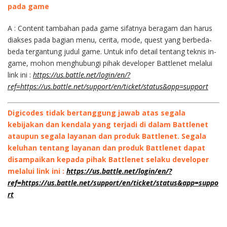
pada game
A : Content tambahan pada game sifatnya beragam dan harus
diakses pada bagian menu, cerita, mode, quest yang berbeda-
beda tergantung judul game. Untuk info detail tentang teknis in-
game, mohon menghubungi pihak developer Battlenet melalui
link ini :
https://us.battle.net/login/en/?
ref=https://us.battle.net/support/en/ticket/status&app=support
Digicodes tidak bertanggung jawab atas segala
kebijakan dan kendala yang terjadi di dalam Battlenet
ataupun segala layanan dan produk Battlenet. Segala
keluhan tentang layanan dan produk Battlenet dapat
disampaikan kepada pihak Battlenet selaku developer
melalui link ini :
https://us.battle.net/login/en/?
ref=https://us.battle.net/support/en/ticket/status&app=suppo
rt