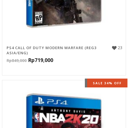
23
PS4 CALL OF DUTY MODERN WARFARE (REG3
ASIA/ENG)
Rp
719,000
Rp
849,000
OUT OF STOCK
SALE 34% OFF