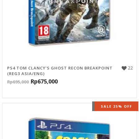
22
PS4 TOM CLANCY’S GHOST RECON BREAKPOINT
(REG3 ASIA/ENG)
Rp
675,000
Rp
695,000
OUT OF STOCK
SALE 25% OFF