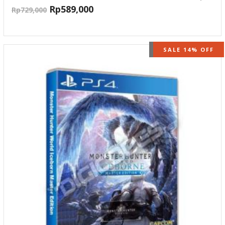
Rp
589,000
Rp
729,000
OUT OF STOCK
SALE 14% OFF