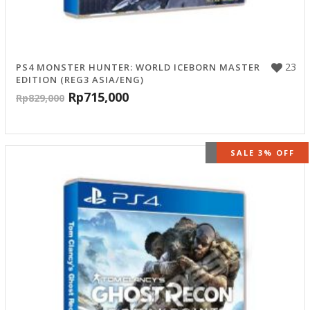
23
PS4 MONSTER HUNTER: WORLD ICEBORN MASTER
EDITION (REG3 ASIA/ENG)
Rp
715,000
Rp
829,000
OUT OF STOCK
SALE 3% OFF