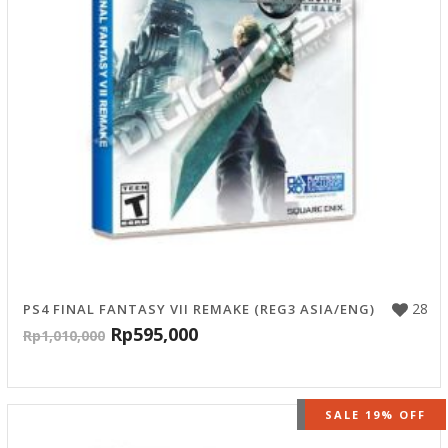
28
PS4 FINAL FANTASY VII REMAKE (REG3 ASIA/ENG)
Rp
595,000
Rp
1,010,000
OUT OF STOCK
SALE 19% OFF