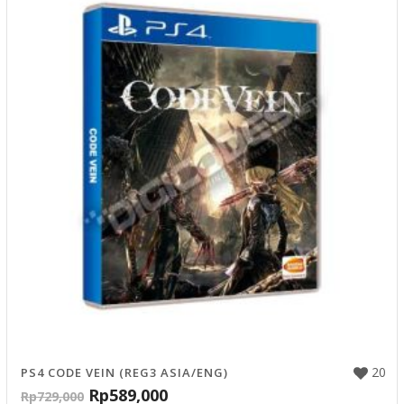
20
PS4 CODE VEIN (REG3 ASIA/ENG)
Rp
589,000
Rp
729,000