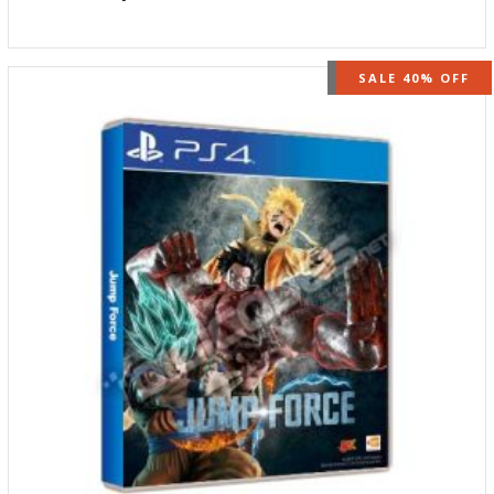
OUT OF STOCK
SALE 40% OFF