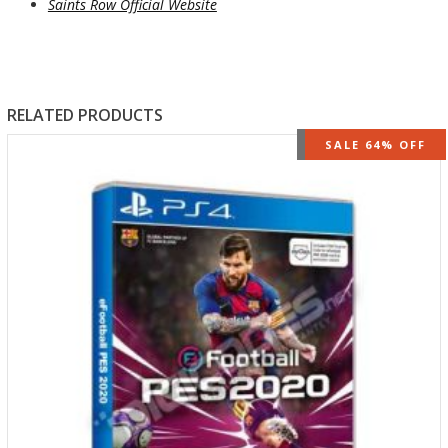
Saints Row Official Website
RELATED PRODUCTS
OUT OF STOCK
SALE 64% OFF