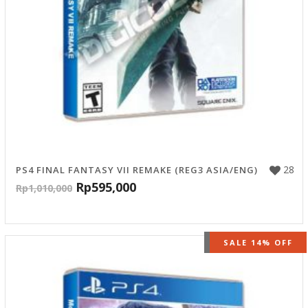
28
PS4 FINAL FANTASY VII REMAKE (REG3 ASIA/ENG)
Rp
595,000
Rp
1,010,000
OUT OF STOCK
SALE 14% OFF