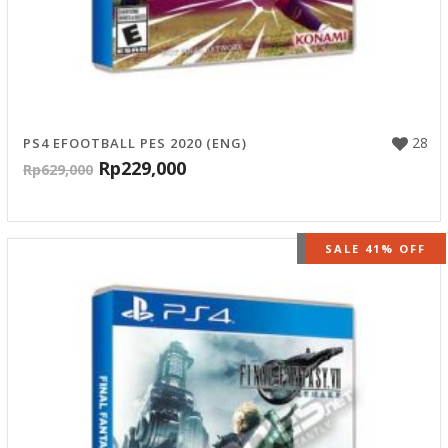
28
PS4 EFOOTBALL PES 2020 (ENG)
Rp
229,000
Rp
629,000
OUT OF STOCK
SALE 41% OFF