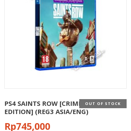
PS4 SAINTS ROW [CRIMINAL CUSTOMS
OUT OF STOCK
EDITION] (REG3 ASIA/ENG)
Rp
745,000