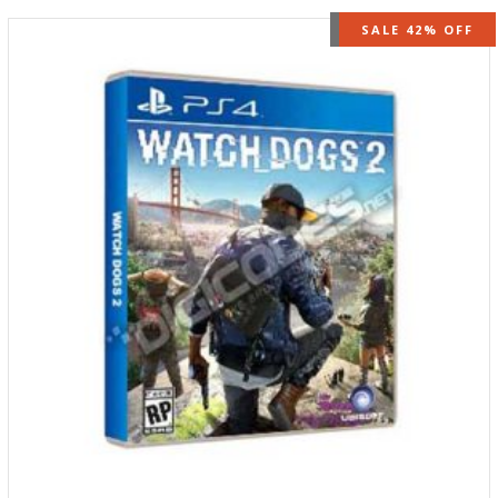
OUT OF STOCK
SALE 42% OFF