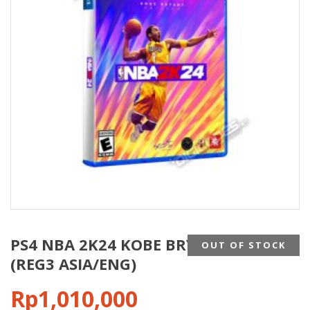
PS4 NBA 2K24 KOBE BRYANT EDITION
OUT OF STOCK
(REG3 ASIA/ENG)
Rp
1,010,000