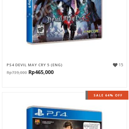
15
PS4 DEVIL MAY CRY 5 (ENG)
Rp
465,000
Rp
739,000
OUT OF STOCK
SALE 64% OFF