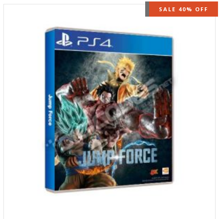
OUT OF STOCK
SALE 40% OFF