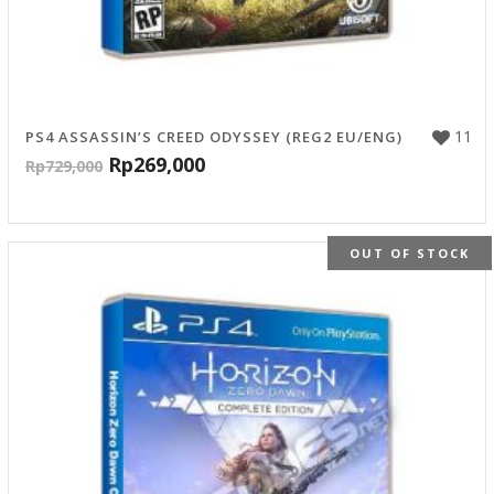
11
PS4 ASSASSIN’S CREED ODYSSEY (REG2 EU/ENG)
Rp
269,000
Rp
729,000
OUT OF STOCK