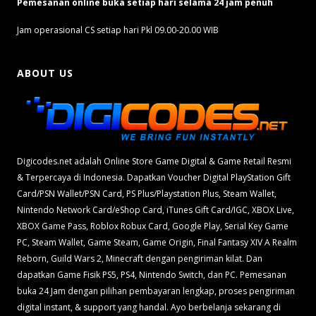
Pemesanan online buka setiap hari selama 24 jam penuh
Jam operasional CS setiap hari Pkl 09.00-20.00 WIB
ABOUT US
Digicodes.net adalah Online Store Game Digital & Game Retail Resmi
& Terpercaya di Indonesia. Dapatkan Voucher Digital PlayStation Gift
Card/PSN Wallet/PSN Card, PS Plus/Playstation Plus, Steam Wallet,
Nintendo Network Card/eShop Card, iTunes Gift Card/IGC, XBOX Live,
XBOX Game Pass, Roblox Robux Card, Google Play, Serial Key Game
PC, Steam Wallet, Game Steam, Game Origin, Final Fantasy XIV A Realm
Reborn, Guild Wars 2, Minecraft dengan pengiriman kilat. Dan
dapatkan Game Fisik PS5, PS4, Nintendo Switch, dan PC. Pemesanan
buka 24 Jam dengan pilihan pembayaran lengkap, proses pengiriman
digital instant, & support yang handal. Ayo berbelanja sekarang di