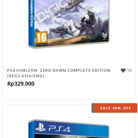
10
PS4 HORIZON: ZERO DAWN COMPLETE EDITION
(REG3 ASIA/ENG)
Rp
329,000
OUT OF STOCK
SALE 40% OFF