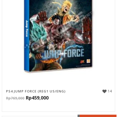
14
PS4 JUMP FORCE (REG1 US/ENG)
Rp
459,000
Rp
769,000