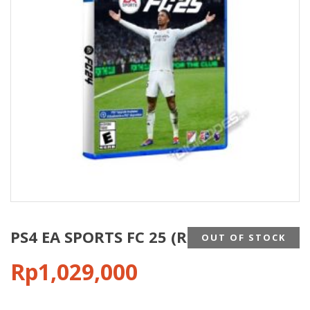
PS4 EA SPORTS FC 25 (REG3 ASIA/ENG)
OUT OF STOCK
Rp
1,029,000