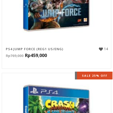
14
PS4 JUMP FORCE (REG1 US/ENG)
Rp
459,000
Rp
769,000
OUT OF STOCK
SALE 25% OFF