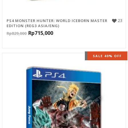
23
PS4 MONSTER HUNTER: WORLD ICEBORN MASTER
EDITION (REG3 ASIA/ENG)
Rp
715,000
Rp
829,000
OUT OF STOCK
SALE 40% OFF