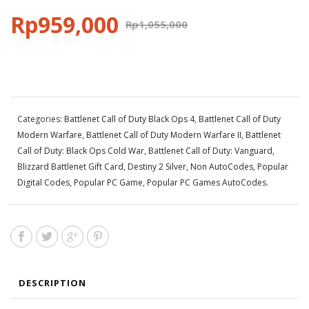
Rp
959,000
Rp
1,055,000
Categories:
Battlenet Call of Duty Black Ops 4
,
Battlenet Call of Duty
Modern Warfare
,
Battlenet Call of Duty Modern Warfare II
,
Battlenet
Call of Duty: Black Ops Cold War
,
Battlenet Call of Duty: Vanguard
,
Blizzard Battlenet Gift Card
,
Destiny 2 Silver
,
Non AutoCodes
,
Popular
Digital Codes
,
Popular PC Game
,
Popular PC Games AutoCodes
.
DESCRIPTION