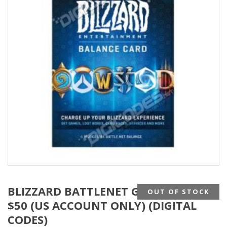
BLIZZARD BATTLENET GIFT CARD US
OUT OF STOCK
$50 (US ACCOUNT ONLY) (DIGITAL
CODES)