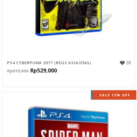
28
PS4 CYBERPUNK 2077 (REG3 ASIA/ENG)
Rp
529,000
Rp
819,000
OUT OF STOCK
SALE 12% OFF