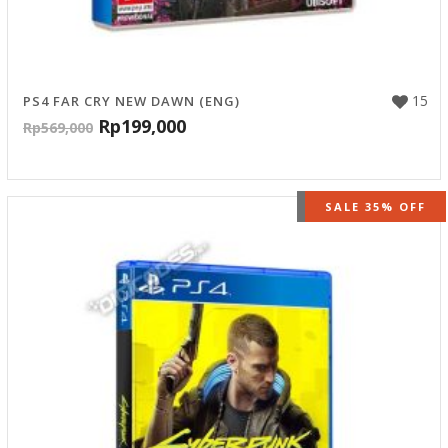
15
PS4 FAR CRY NEW DAWN (ENG)
Rp
199,000
Rp
569,000
OUT OF STOCK
SALE 35% OFF