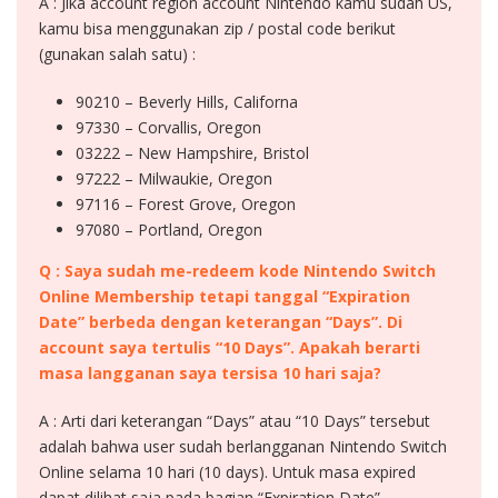
A : Jika account region account Nintendo kamu sudah US,
kamu bisa menggunakan zip / postal code berikut
(gunakan salah satu) :
90210 – Beverly Hills, Californa
97330 – Corvallis, Oregon
03222 – New Hampshire, Bristol
97222 – Milwaukie, Oregon
97116 – Forest Grove, Oregon
97080 – Portland, Oregon
Q : Saya sudah me-redeem kode Nintendo Switch
Online Membership tetapi tanggal “Expiration
Date” berbeda dengan keterangan “Days”. Di
account saya tertulis “10 Days”. Apakah berarti
masa langganan saya tersisa 10 hari saja?
A : Arti dari keterangan “Days” atau “10 Days” tersebut
adalah bahwa user sudah berlangganan Nintendo Switch
Online selama 10 hari (10 days). Untuk masa expired
dapat dilihat saja pada bagian “Expiration Date”.