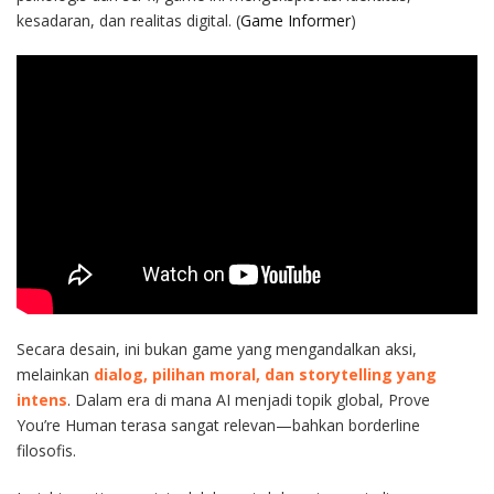
kesadaran, dan realitas digital. (
Game Informer
)
Secara desain, ini bukan game yang mengandalkan aksi,
melainkan
dialog, pilihan moral, dan storytelling yang
intens
. Dalam era di mana AI menjadi topik global, Prove
You’re Human terasa sangat relevan—bahkan borderline
filosofis.