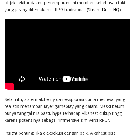
objek sekitar dalam pertempuran. Ini memberi kebebasan taktis
yang jarang ditemukan di RPG tradisional. (
Steam Deck HQ
)
Selain itu, sistem alchemy dan eksplorasi dunia medieval yang
realistis menambah layer gameplay yang dalam. Meski belum
punya tanggal rilis pasti, hype terhadap Alkahest cukup tinggi
karena potensinya sebagai “immersive sim versi RPG”.
Insight penting: jika dieksekusi dengan baik, Alkahest bisa