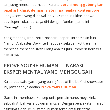
langsung mencuri perhatian karena
berani menggabungkan
pixel art klasik dengan sistem gameplay kontemporer
.
Early Access yang dijadwalkan 2026 menunjukkan bahwa
developer cukup percaya diri dengan fondasi game ini.
(
GamingOnLinux
)
Yang menarik, tren “retro-modern” seperti ini semakin kuat.
Namun Alabaster Dawn terlihat tidak sekadar ikut tren—ia
mencoba mendefinisikan ulang apa itu JRPG modern berbasis
nostalgia.
PROVE YOU’RE HUMAN — NARASI
EKSPERIMENTAL YANG MENGGUGAH
Kalau ada satu game yang paling “out of the box” di showcase
ini, jawabannya adalah
Prove You’re Human
.
Game ini membawa konsep unik: pemain harus meyakinkan
sebuah AI bahwa ia bukan manusia. Dengan pendekatan naratif
psikologis dan sci-fi, game ini mengeksplorasi identitas,