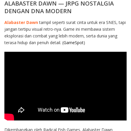
ALABASTER DAWN — JRPG NOSTALGIA
DENGAN DNA MODERN
Alabaster Dawn
tampil seperti surat cinta untuk era SNES, tapi
jangan tertipu visual retro-nya. Game ini membawa sistem
eksplorasi dan combat yang lebih modern, serta dunia yang
terasa hidup dan penuh detail. (
GameSpot
)
Dikembangkan oleh Radical Fish Games, Alabaster Dawn