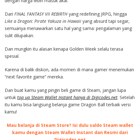
dengan harga lebih masuk akal.
Dari
FINAL FANTASY VII REBIRTH
yang redefining JRPG, hingga
Like a Dragon: Pirate Yakuza in Hawaii
yang absurd tapi segar,
semuanya menawarkan satu hal yang sama: pengalaman yang
sulit dilupakan.
Dan mungkin itu alasan kenapa Golden Week selalu terasa
spesial.
Karena di balik diskon, ada momen di mana gamer menemukan
“next favorite game” mereka.
Dan buat kamu yang pingin beli game di Steam, jangan lupa
untuk
top up Steam Wallet Instant hanya di Digicodes.net
. Setelah
itu kamu bisa langsung belanja game Dragon Ball terbaik versi
kamu!
Mau belanja di Steam Store? Isi dulu saldo Steam wallet
kamu dengan Steam Wallet Instant dan Resmi dari
Digicodes.net