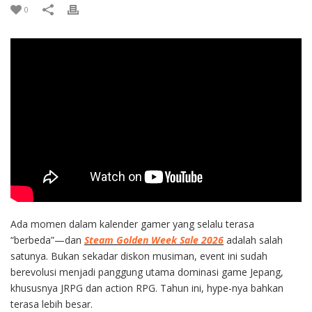
0
Ada momen dalam kalender gamer yang selalu terasa
“berbeda”—dan
Steam Golden Week Sale 2026
adalah salah
satunya. Bukan sekadar diskon musiman, event ini sudah
berevolusi menjadi panggung utama dominasi game Jepang,
khususnya JRPG dan action RPG. Tahun ini, hype-nya bahkan
terasa lebih besar.