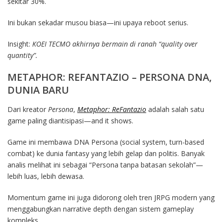
sekitar 30%.
Ini bukan sekadar musou biasa—ini upaya reboot serius.
Insight:
KOEI TECMO akhirnya bermain di ranah “quality over
quantity”.
METAPHOR: REFANTAZIO – PERSONA DNA,
DUNIA BARU
Dari kreator
Persona
,
Metaphor: ReFantazio
adalah salah satu
game paling diantisipasi—and it shows.
Game ini membawa DNA Persona (social system, turn-based
combat) ke dunia fantasy yang lebih gelap dan politis. Banyak
analis melihat ini sebagai “Persona tanpa batasan sekolah”—
lebih luas, lebih dewasa.
Momentum game ini juga didorong oleh tren JRPG modern yang
menggabungkan narrative depth dengan sistem gameplay
kompleks.