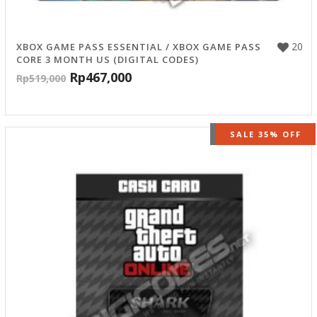
20
XBOX GAME PASS ESSENTIAL / XBOX GAME PASS
CORE 3 MONTH US (DIGITAL CODES)
Rp
467,000
Rp
519,000
OUT OF STOCK
SALE 35% OFF