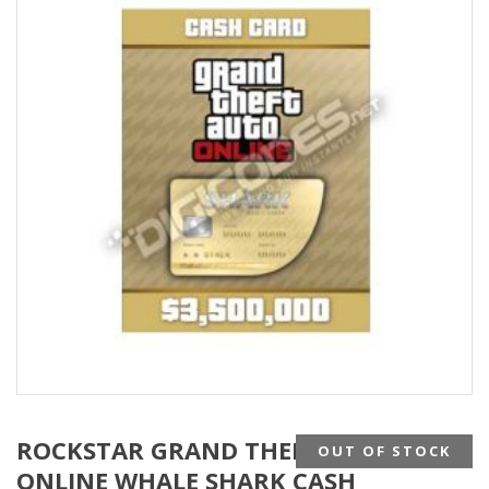
ROCKSTAR GRAND THEFT AUTO 5
OUT OF STOCK
ONLINE WHALE SHARK CASH