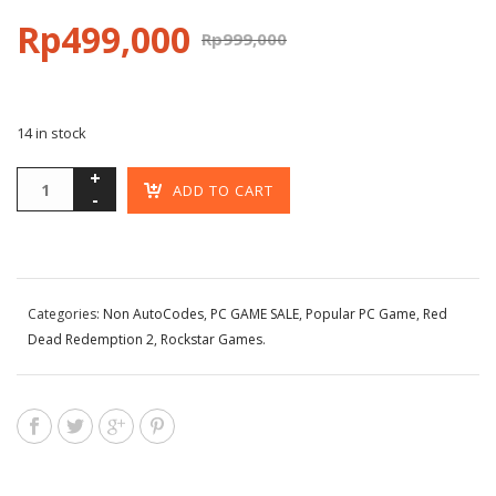
Rp
499,000
Rp
999,000
14 in stock
ADD TO CART
Categories:
Non AutoCodes
,
PC GAME SALE
,
Popular PC Game
,
Red
Dead Redemption 2
,
Rockstar Games
.