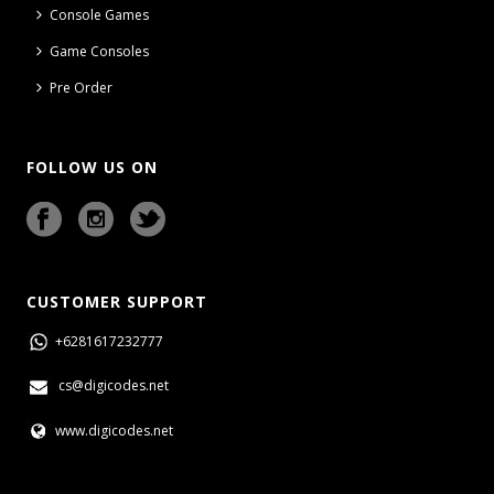
Console Games
Game Consoles
Pre Order
FOLLOW US ON
CUSTOMER SUPPORT
+6281617232777
cs@digicodes.net
www.digicodes.net