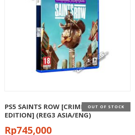
PS5 SAINTS ROW [CRIMINAL CUSTOMS
OUT OF STOCK
EDITION] (REG3 ASIA/ENG)
Rp
745,000