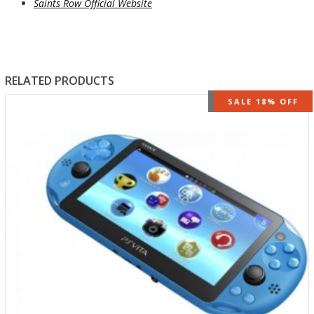
Saints Row Official Website
RELATED PRODUCTS
OUT OF STOCK
SALE 18% OFF