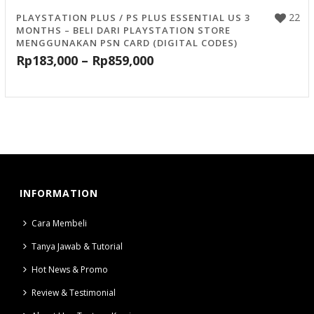
22
PLAYSTATION PLUS / PS PLUS ESSENTIAL US 3
MONTHS – BELI DARI PLAYSTATION STORE
MENGGUNAKAN PSN CARD (DIGITAL CODES)
Rp
183,000
–
Rp
859,000
INFORMATION
Cara Membeli
Tanya Jawab & Tutorial
Hot News & Promo
Review & Testimonial