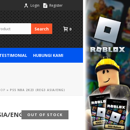
Login
Register
Search
0
 TESTIMONIAL
HUBUNGI KAMI
HOP
»
PS5 NBA 2K23 (REG3 ASIA/ENG)
SIA/ENG)
OUT OF STOCK
SALE 39% OFF