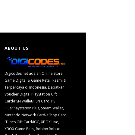
ABOUT US
Digicodes.net adalah Online Store
Game Digital & Game Retail Resmi &
Terpercaya di Indonesia. Dapatkan
Voucher Digital PlayStation Gift
Card/PSN Wallet/PSN Card, PS
Plus/Playstation Plus, Steam Wallet,
Nintendo Network Card/eShop Card,
iTunes Gift Card/IGC, XBOX Live,
XBOX Game Pass, Roblox Robux