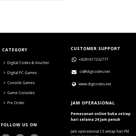
CUSTOMER SUPPORT
CATEGORY
+6281617232777
Digital Codes & Voucher
cs@digicodes.net
Digital PC Games
Console Games
www.digicodes.net
Game Consoles
JAM OPERASIONAL
Pre Order
Pemesanan online buka setiap
hari selama 24 jam penuh
FOLLOW US ON
Jam operasional CS setiap hari Pkl