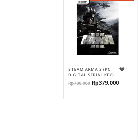
1
STEAM ARMA 3 (PC
DIGITAL SERIAL KEY)
Rp
379,000
Rp
700,000