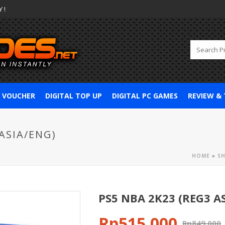
 !
& VOUCHER
DIGITAL TOP UP
DIGITAL PC GAMES
REVIEW &
 ASIA/ENG)
HOME
»
S
PS5 NBA 2K23 (REG3 A
Rp
515,000
Rp
849,000