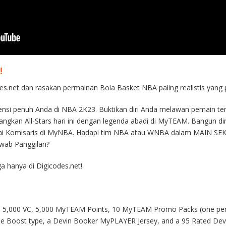
!
es.net dan rasakan permainan Bola Basket NBA paling realistis yang 
si penuh Anda di NBA 2K23. Buktikan diri Anda melawan pemain terb
gkan All-Stars hari ini dengan legenda abadi di MyTEAM. Bangun din
bagai Komisaris di MyNBA. Hadapi tim NBA atau WNBA dalam MAIN S
wab Panggilan?
a hanya di Digicodes.net!
e: 5,000 VC, 5,000 MyTEAM Points, 10 MyTEAM Promo Packs (one per
de Boost type, a Devin Booker MyPLAYER Jersey, and a 95 Rated D