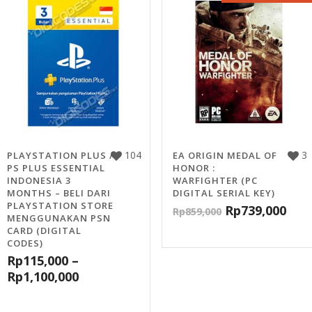
104
3
PLAYSTATION PLUS /
EA ORIGIN MEDAL OF
PS PLUS ESSENTIAL
HONOR :
INDONESIA 3
WARFIGHTER (PC
MONTHS – BELI DARI
DIGITAL SERIAL KEY)
PLAYSTATION STORE
Rp
739,000
Rp
859,000
MENGGUNAKAN PSN
CARD (DIGITAL
CODES)
Rp
115,000
–
Rp
1,100,000