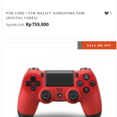
5
PSN CARD / PSN WALLET HONGKONG $300
(DIGITAL CODES)
Rp
759,000
Rp
845,000
OUT OF STOCK
SALE 6% OFF