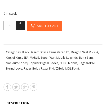
9 in stock
ADD TO CART
Categories:
Black Desert Online Remastered PC
,
Dragon Nest M - SEA
,
King of Kings SEA
,
MARVEL Super War
,
Mobile Legends: Bang Bang
,
Non AutoCodes
,
Popular Digital Codes
,
PUBG Mobile
,
Ragnarok M:
Eternal Love
,
Razer Gold / Razer PIN / ZGold MOL Point
.
DESCRIPTION