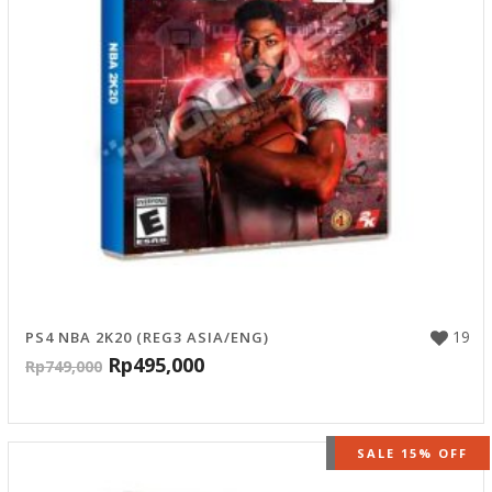
19
PS4 NBA 2K20 (REG3 ASIA/ENG)
Rp
495,000
Rp
749,000
OUT OF STOCK
SALE 15% OFF