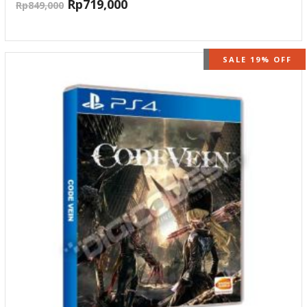
Rp
719,000
Rp
849,000
OUT OF STOCK
SALE 19% OFF