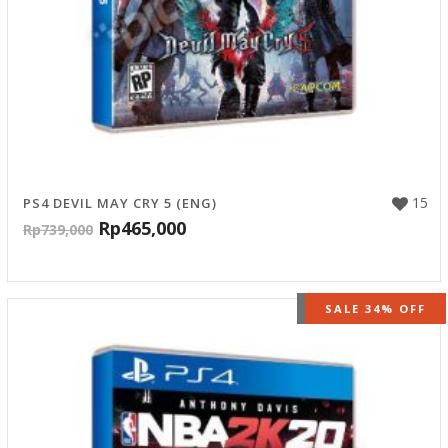
15
PS4 DEVIL MAY CRY 5 (ENG)
Rp
465,000
Rp
739,000
OUT OF STOCK
SALE 34% OFF