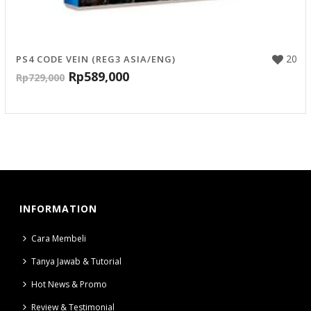
20
PS4 CODE VEIN (REG3 ASIA/ENG)
Rp
589,000
Rp
729,000
INFORMATION
Cara Membeli
Tanya Jawab & Tutorial
Hot News & Promo
Review & Testimonial