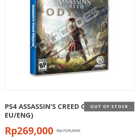
PS4 ASSASSIN’S CREED ODYSSEY (REG2
OUT OF STOCK
EU/ENG)
Rp
269,000
Rp
729,000