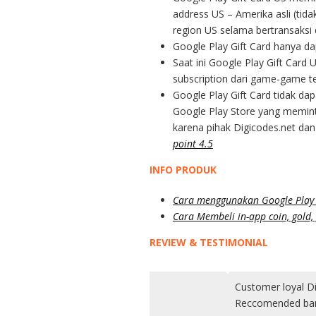
address US – Amerika asli (tid
region US selama bertransaksi
Google Play Gift Card hanya da
Saat ini Google Play Gift Car
subscription dari game-game t
Google Play Gift Card tidak da
Google Play Store yang memint
karena pihak Digicodes.net dan
point 4.5
INFO PRODUK
Cara menggunakan Google Play 
Cara Membeli in-app coin, gold
REVIEW & TESTIMONIAL
Customer loyal Digicodes dari jam
Reccomended banget klo soal PSN