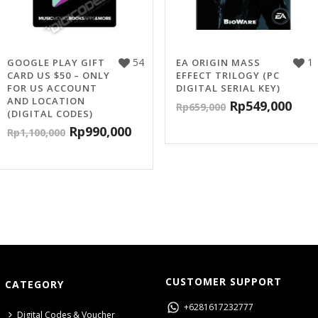
54
1
GOOGLE PLAY GIFT
EA ORIGIN MASS
CARD US $50 – ONLY
EFFECT TRILOGY (PC
FOR US ACCOUNT
DIGITAL SERIAL KEY)
AND LOCATION
Rp
549,000
Rp
659,000
(DIGITAL CODES)
Rp
990,000
Rp
1,100,000
CUSTOMER SUPPORT
CATEGORY
+6281617232777
Digital Codes & Voucher