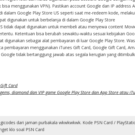
ak bisa menggunakan VPN). Pastikan account Google dan IP address And
 di dalam Google Play Store US seperti saat me-redeem kode, melak
pat digunakan untuk berbelanja di dalam Google Play Store
d US tidak dapat digunakan untuk membeli atau menyewa content Movi
ertentu. Ketentuan bisa berubah sewaktu-waktu sesuai kebijakan Goo
pat digunakan sebagai alat pembayaran di luar Google Play Store. Was
a pembayaran menggunakan iTunes Gift Card, Google Gift Card, Ama
 Google tidak bertanggung jawab atas segala kerugian yang ditimbul
Gift Card
, gems, diamond dan VIP game Google Play Store dan App Store atau iTu
an purbakala wkwkwkwk. Kode PSN Card / PlayStation Gift Card selal
 Card