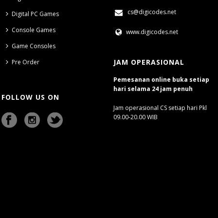
cs@digicodes.net
Digital PC Games
Console Games
www.digicodes.net
Game Consoles
JAM OPERASIONAL
Pre Order
Pemesanan online buka setiap
hari selama 24 jam penuh
FOLLOW US ON
Jam operasional CS setiap hari Pkl
09.00-20.00 WIB