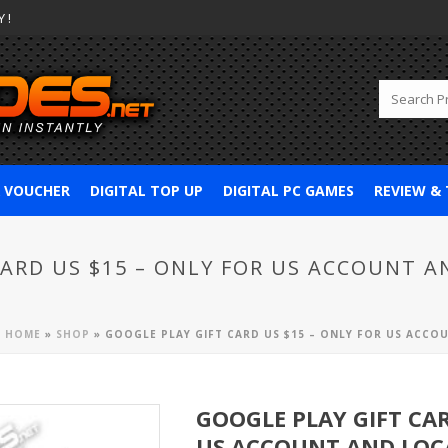
 !
& VOUCHER
DIGITAL TOP UP
DIGITAL PC GAMES
REVIEW &
CARD US $15 – ONLY FOR US ACCOUNT 
HOME
»
SHOP
»
GOOGLE PLAY GIFT CARD US $15 – ONLY FOR US ACCO
GOOGLE PLAY GIFT CAR
US ACCOUNT AND LOCA