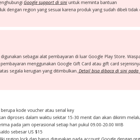
menghubungi
Google support di sini
untuk meminta bantuan
k dengan region yang sesuai karena produk yang sudah dibeli tidak 
t digunakan sebagai alat pembayaran di luar Google Play Store. Waspa
pembayaran menggunakan Google Gift Card atau gift card sejenisnya
tas segala kerugian yang ditimbulkan.
Detail bisa dibaca di sini pada
l berupa kode voucher atau serial key
kan diproses dalam waktu sekitar 15-30 menit dan akan dikirim melal
rima pada jam operasional setiap hari pukul 09.00-20.00 WIB
i saldo sebesar US $15
iki region lock dan harus digunakan pada account Google dengan reg