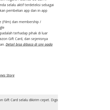
a selalu aktif terdeteksi sebagai
ukan pembelian app dan in-app
e (Film) dan membership /
gle
padalah terhadap pihak di luar
zon Gift Card, dan sejenisnya
kan.
Detail bisa dibaca di sini pada
nes Store
u dikirim cepet. Digicodes memang