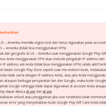
iperhatikan
 US – Amerika memiliki region lock dan harus digunakan pada accoun
 US – Amerika (tidak bisa menggunakan VPN)
isik dan geografis di US – Amerika saat menggunakan Google Play Gi
dress Anda menggunakan VPN atau metode pengubah IP address lain
 IP address asli Anda (tidak bisa menggunakan VPN) selalu aktif terd
s di dalam Google Play Store seperti saat me-redeem kode, melakuka
 Anda tidak sama dengan IP address Anda, atau jika Anda menggunaka
as ataupun berbagai persyaratan lain dari Google, maka kode Google
pihak Google sehingga tidak dapat digunakan di account Anda ataupu
Play dapat dibaca
di sini
dan
di sini
elakukan refund atau penggantian jika user terdeteksi tidak memenuh
esan error yang menyebabkan kode Google Play Gift Card Anda tidak 