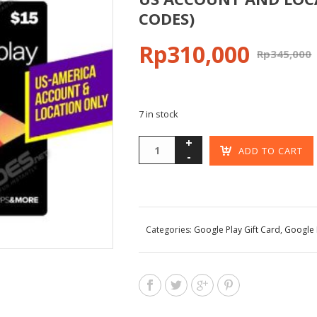
CODES)
Rp
310,000
Rp
345,000
7 in stock
ADD TO CART
Categories:
Google Play Gift Card
,
Google 