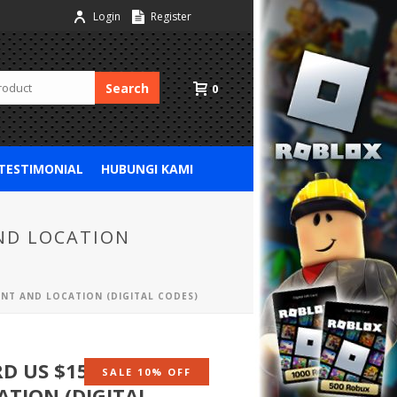
Login
Register
Search
0
 TESTIMONIAL
HUBUNGI KAMI
AND LOCATION
UNT AND LOCATION (DIGITAL CODES)
D US $15 – ONLY FOR
SALE 10% OFF
TION (DIGITAL