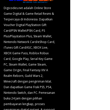
Digicodes.net adalah Online Store
Game Digital & Game Retail Resmi &
Terpercaya di Indonesia. Dapatkan
Voucher Digital PlayStation Gift
Card/PSN Wallet/PSN Card, PS
Plus/Playstation Plus, Steam Wallet,
Nintendo Network Card/eShop Card,
iTunes Gift Card/IGC, XBOX Live,
XBOX Game Pass, Roblox Robux
Card, Google Play, Serial Key Game
PC, Steam Wallet, Game Steam,
Game Origin, Final Fantasy XIV A
Realm Reborn, Guild Wars 2,
Minecraft dengan pengiriman kilat.
Dan dapatkan Game Fisik PS5, PS4,
Nintendo Switch, dan PC. Pemesanan
buka 24 Jam dengan pilihan
pembayaran lengkap, proses
pengiriman digital instant, & support