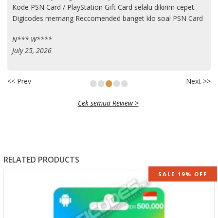
Kode PSN Card / PlayStation Gift Card selalu dikirim cepet.
Digicodes memang Reccomended banget klo soal PSN Card
N*** W****
July 25, 2026
•
•
•
•
•
<< Prev
Next >>
Cek semua Review >
RELATED PRODUCTS
SALE 19% OFF