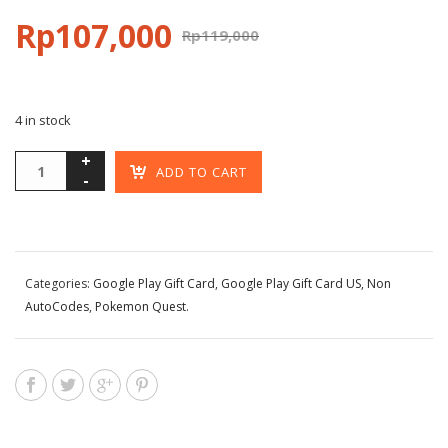
Rp
107,000
Rp
119,000
4 in stock
ADD TO CART
Categories:
Google Play Gift Card
,
Google Play Gift Card US
,
Non
AutoCodes
,
Pokemon Quest
.