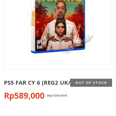
PS5 FAR CY 6 (REG2 UK/ENG)
OUT OF STOCK
Rp
589,000
Rp
729,000