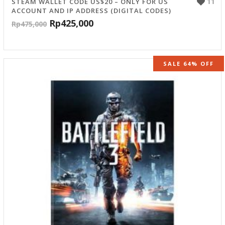
11
STEAM WALLET CODE US$20 – ONLY FOR US
ACCOUNT AND IP ADDRESS (DIGITAL CODES)
Rp
425,000
Rp
475,000
SALE 64% OFF