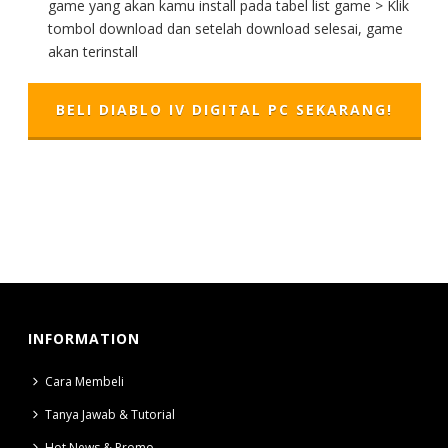
game yang akan kamu install pada tabel list game > Klik
tombol download dan setelah download selesai, game
akan terinstall
BELI DIABLO IV DIGITAL PC SEKARANG!
INFORMATION
Cara Membeli
Tanya Jawab & Tutorial
Hot News & Promo