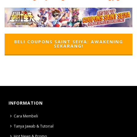
BELI COUPONS SAINT SEIYA: AWAKENING
SEKARANG!
INFORMATION
Cara Membeli
Tanya Jawab & Tutorial
Hot News & Promo