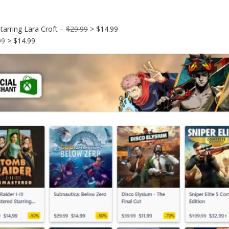
tarring Lara Croft –
$29.99
> $14.99
99
> $14.99