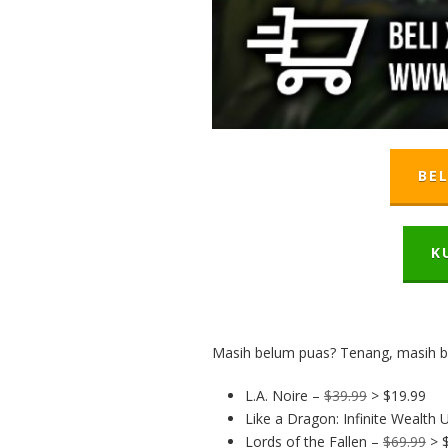
BEL
K
Masih belum puas? Tenang, masih b
L.A. Noire –
$39.99
> $19.99
Like a Dragon: Infinite Wealth 
Lords of the Fallen –
$69.99
> 