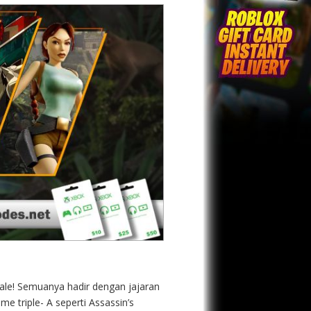
ale! Semuanya hadir dengan jajaran
 triple- A seperti Assassin’s