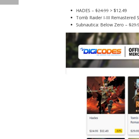
HADES –
$24.99
> $12.49
Tomb Raider I-III Remastered S
Subnautica: Below Zero –
$29.