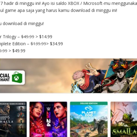
 hadir di minggu ini! Ayo isi saldo XBOX / Microsoft-mu menggunak
udul game apa saja yang harus kamu download di minggu ini!
mu download di minggu!
r Trilogy –
$49.99
> $14.99
plete Edition –
$139.99
> $34.99
9.99
> $49.99