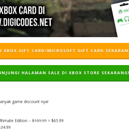
I XBOX GIFT CARD/MICROSOFT GIFT CARD SEKARAN
UNJUNGI HALAMAN SALE DI XBOX STORE SEKARANG
anyak game discount nya!
Ultimate Edition –
$109.99
> $65.99
$34.99