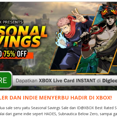
ER DAN INDIE MENYERBU HADIR DI XBOX!
a sale seru yaitu Seasonal Savings Sale dan ID@XBOX Best Rated S
ai dari game indie sepert HADES, Subnautica Below Zero, sampai game