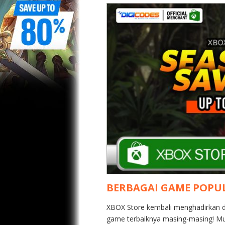
BERBAGAI GAME POPUL
XBOX Store kembali menghadirkan du
game terbaiknya masing-masing! Mul