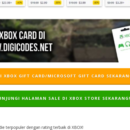
I XBOX GIFT CARD/MICROSOFT GIFT CARD SEKARAN
UNJUNGI HALAMAN SALE DI XBOX STORE SEKARANG
ie terpopuler dengan rating terbaik di XBOX!