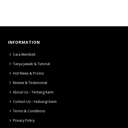
INFORMATION
Cara Membeli
Tanya Jawab & Tutorial
Hot News & Promo
Review & Testimonial
About Us – Tentang Kami
Contact Us – Hubungi Kami
Terms & Conditions
Privacy Policy