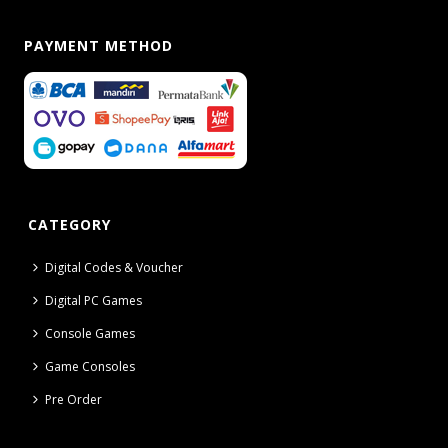
PAYMENT METHOD
CATEGORY
Digital Codes & Voucher
Digital PC Games
Console Games
Game Consoles
Pre Order