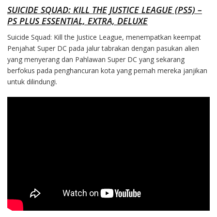
SUICIDE SQUAD: KILL THE JUSTICE LEAGUE (PS5) –
PS PLUS ESSENTIAL, EXTRA, DELUXE
Suicide Squad: Kill the Justice League, menempatkan keempat
Penjahat Super DC pada jalur tabrakan dengan pasukan alien
yang menyerang dan Pahlawan Super DC yang sekarang
berfokus pada penghancuran kota yang pernah mereka janjikan
untuk dilindungi.