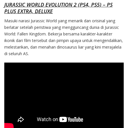
JURASSIC WORLD EVOLUTION 2 (PS4, PS5) – PS
PLUS EXTRA, DELUXE
Masuki narasi Jurassic World yang menarik dan orisinal yang
berlatar setelah peristiwa yang mengguncang dunia di Jurassic
World: Fallen Kingdom. Bekerja bersama karakter-karakter
ikonik dari film tersebut dan pimpin upaya untuk mengendalikan,
melestarikan, dan menahan dinosaurus liar yang kini merajalela
di seluruh AS.