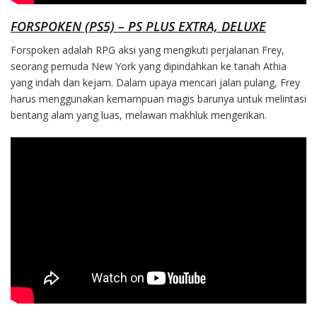
FORSPOKEN (PS5) – PS PLUS EXTRA, DELUXE
Forspoken adalah RPG aksi yang mengikuti perjalanan Frey,
seorang pemuda New York yang dipindahkan ke tanah Athia
yang indah dan kejam. Dalam upaya mencari jalan pulang, Frey
harus menggunakan kemampuan magis barunya untuk melintasi
bentang alam yang luas, melawan makhluk mengerikan.