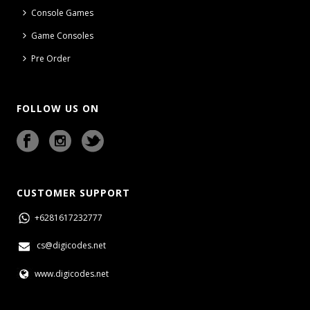
Console Games
Game Consoles
Pre Order
FOLLOW US ON
CUSTOMER SUPPORT
+6281617232777
cs@digicodes.net
www.digicodes.net