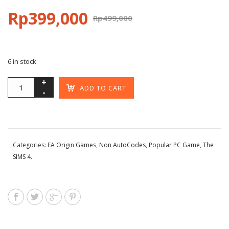
Rp
399,000
Rp
499,000
6 in stock
ADD TO CART
Categories:
EA Origin Games
,
Non AutoCodes
,
Popular PC Game
,
The
SIMS 4
.