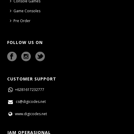
Console Games
Game Consoles
Pre Order
FOLLOW US ON
CUSTOMER SUPPORT
+6281617232777
cs@digicodes.net
www.digicodes.net
JAM OPERASIONAL