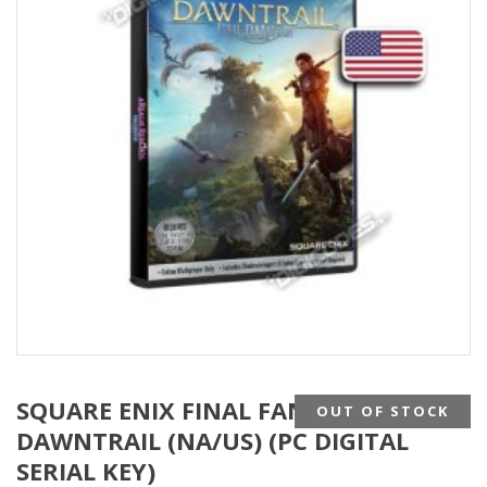
SQUARE ENIX FINAL FANTASY XIV
OUT OF STOCK
DAWNTRAIL (NA/US) (PC DIGITAL
SERIAL KEY)