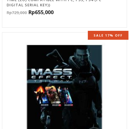
Rp
655,000
Rp
729,000
SALE 17% OFF