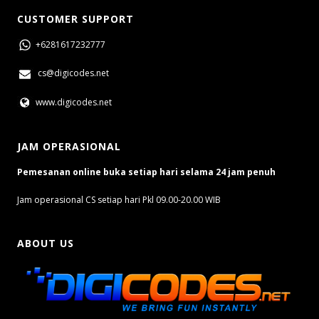
CUSTOMER SUPPORT
+6281617232777
cs@digicodes.net
www.digicodes.net
JAM OPERASIONAL
Pemesanan online buka setiap hari selama 24 jam penuh
Jam operasional CS setiap hari Pkl 09.00-20.00 WIB
ABOUT US
Digicodes.net adalah Online Store Game Digital & Game Retail Resmi