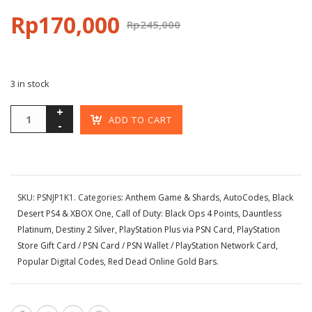
Rp
170,000
Rp
245,000
3 in stock
ADD TO CART
SKU:
PSNJP1K1
.
Categories:
Anthem Game & Shards
,
AutoCodes
,
Black
Desert PS4 & XBOX One
,
Call of Duty: Black Ops 4 Points
,
Dauntless
Platinum
,
Destiny 2 Silver
,
PlayStation Plus via PSN Card
,
PlayStation
Store Gift Card / PSN Card / PSN Wallet / PlayStation Network Card
,
Popular Digital Codes
,
Red Dead Online Gold Bars
.