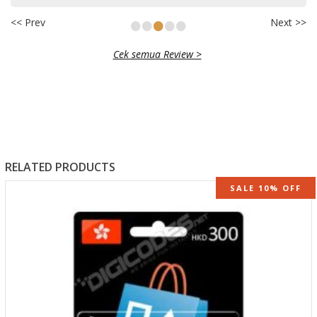
•
•
•
•
•
<< Prev
Next >>
Cek semua Review >
RELATED PRODUCTS
SALE 10% OFF