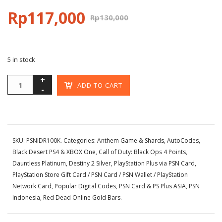
Rp
117,000
Rp
130,000
5 in stock
ADD TO CART
SKU:
PSNIDR100K
.
Categories:
Anthem Game & Shards
,
AutoCodes
,
Black Desert PS4 & XBOX One
,
Call of Duty: Black Ops 4 Points
,
Dauntless Platinum
,
Destiny 2 Silver
,
PlayStation Plus via PSN Card
,
PlayStation Store Gift Card / PSN Card / PSN Wallet / PlayStation
Network Card
,
Popular Digital Codes
,
PSN Card & PS Plus ASIA
,
PSN
Indonesia
,
Red Dead Online Gold Bars
.