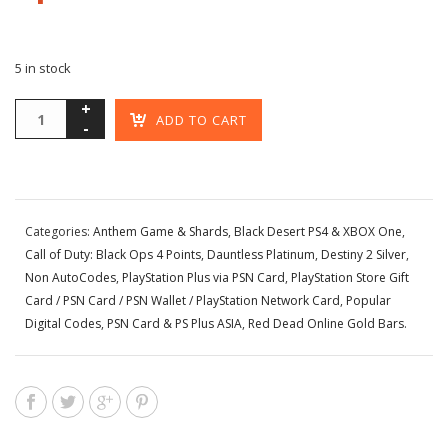
5 in stock
ADD TO CART
Categories:
Anthem Game & Shards
,
Black Desert PS4 & XBOX One
,
Call of Duty: Black Ops 4 Points
,
Dauntless Platinum
,
Destiny 2 Silver
,
Non AutoCodes
,
PlayStation Plus via PSN Card
,
PlayStation Store Gift
Card / PSN Card / PSN Wallet / PlayStation Network Card
,
Popular
Digital Codes
,
PSN Card & PS Plus ASIA
,
Red Dead Online Gold Bars
.