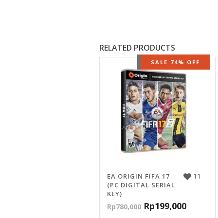
RELATED PRODUCTS
OUT OF STOCK
SALE 74% OFF
11
EA ORIGIN FIFA 17
(PC DIGITAL SERIAL
KEY)
Rp
199,000
Rp
780,000