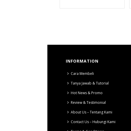
INFORMATION
Cara Membeli
Tanya Jawab & Tutorial
Hot News & Promo
Review & Testimonial
About Us – Tentang Kami
Contact Us – Hubungi Kami