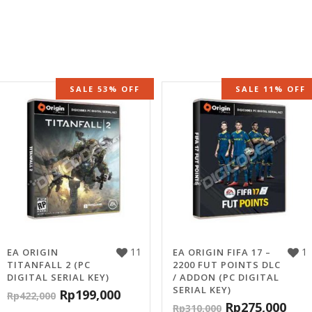
SALE 53% OFF
SALE 11% OFF
11
1
EA ORIGIN
EA ORIGIN FIFA 17 –
TITANFALL 2 (PC
2200 FUT POINTS DLC
DIGITAL SERIAL KEY)
/ ADDON (PC DIGITAL
SERIAL KEY)
Rp
199,000
Rp
422,000
Rp
275,000
Rp
310,000