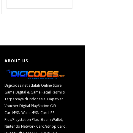
ABOUT US
Digicodes.net adalah Online Store
Game Digital & Game Retail Resmi &
Terpercaya di Indonesia. Dapatkan
Voucher Digital PlayStation Gift
Card/PSN Wallet/PSN Card, PS
Plus/Playstation Plus, Steam Wallet,
Nintendo Network Card/eShop Card,