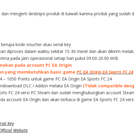
an mengerti deskripsi produk di bawah karena produk yang sudah dib
l berupa kode voucher atau serial key
kan diproses dalam waktu sekitar 15-30 menit dan akan dikirim melal
rima pada jam operasional setiap hari pukul 09.00-20.00 WIB
unakan pada account PC EA Origin
ddon yang membutuhkan basic game
PC EA Origin EA Sports FC 24
 24 – 1050 Points untuk game PC EA Origin EA Sports FC 24
mendownload DLC / Addon melalui EA Origin
(Tidak compatible deng
ports FC 24 versi PC Steam dan sudah menghubungkan account Stea
pada account EA Origin dan akan terbaca di game EA Sports FC 24 ver
ial Key
fficial Website