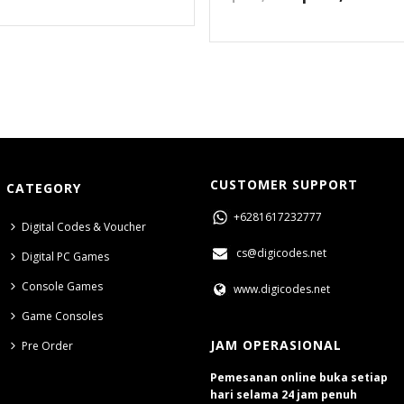
CUSTOMER SUPPORT
CATEGORY
+6281617232777
Digital Codes & Voucher
cs@digicodes.net
Digital PC Games
Console Games
www.digicodes.net
Game Consoles
JAM OPERASIONAL
Pre Order
Pemesanan online buka setiap
hari selama 24 jam penuh