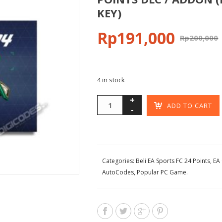
KEY)
Rp
191,000
Rp
200,000
4 in stock
ADD TO CART
Categories:
Beli EA Sports FC 24 Points
,
EA
AutoCodes
,
Popular PC Game
.