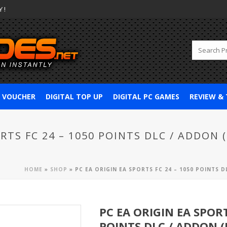
 !
& VOUCHER
DIGITAL TOP UP
DIGITAL PC GAMES
REVIEW &
RTS FC 24 – 1050 POINTS DLC / ADDON 
HOME
»
SHOP
»
PC EA ORIGIN EA SPORTS FC 24 – 1050 POINTS D
PC EA ORIGIN EA SPORT
POINTS DLC / ADDON (