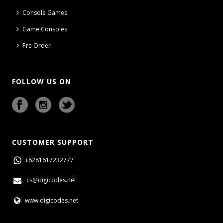
Console Games
Game Consoles
Pre Order
FOLLOW US ON
CUSTOMER SUPPORT
+6281617232777
cs@digicodes.net
www.digicodes.net