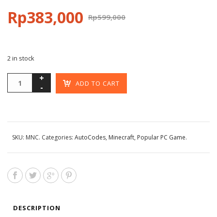
Rp
383,000
Rp
599,000
2 in stock
ADD TO CART
SKU:
MNC
.
Categories:
AutoCodes
,
Minecraft
,
Popular PC Game
.
DESCRIPTION