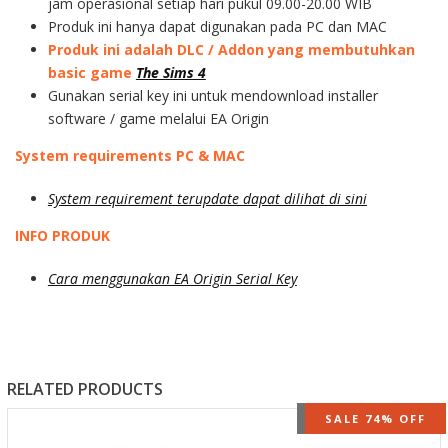
jam operasional setiap hari pukul 09.00-20.00 WIB
Produk ini hanya dapat digunakan pada PC dan MAC
Produk ini adalah DLC / Addon yang membutuhkan
basic game
The Sims 4
Gunakan serial key ini untuk mendownload installer
software / game melalui EA Origin
System requirements PC & MAC
System requirement terupdate dapat dilihat di sini
INFO PRODUK
Cara menggunakan EA Origin Serial Key
RELATED PRODUCTS
OUT OF STOCK
SALE 74% OFF