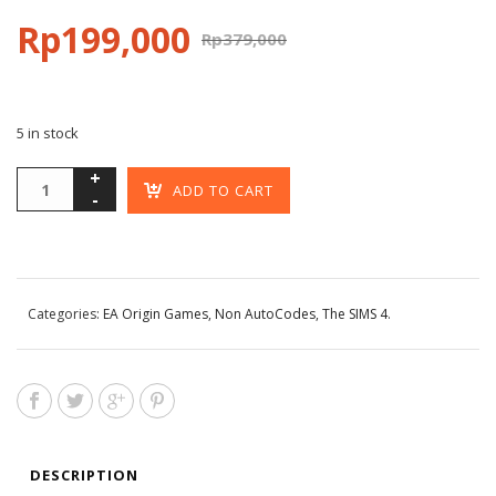
Rp
199,000
Rp
379,000
5 in stock
ADD TO CART
Categories:
EA Origin Games
,
Non AutoCodes
,
The SIMS 4
.
DESCRIPTION