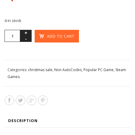
4 in stock
ADD TO CART
Categories:
christmas sale
,
Non AutoCodes
,
Popular PC Game
,
Steam
Games
.
DESCRIPTION