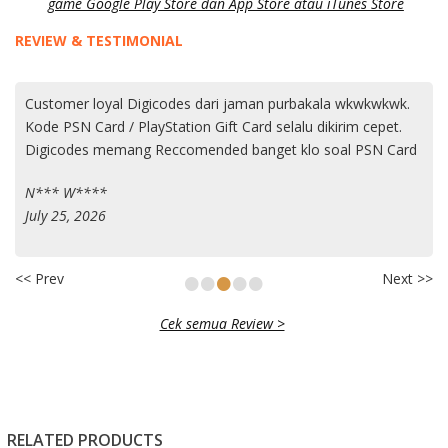
game Google Play Store dan App Store atau iTunes Store
REVIEW & TESTIMONIAL
Customer loyal Digicodes dari jaman purbakala wkwkwkwk.
Kode PSN Card / PlayStation Gift Card selalu dikirim cepet.
Digicodes memang Reccomended banget klo soal PSN Card
N*** W****
July 25, 2026
•
•
•
•
•
<< Prev
Next >>
Cek semua Review >
RELATED PRODUCTS