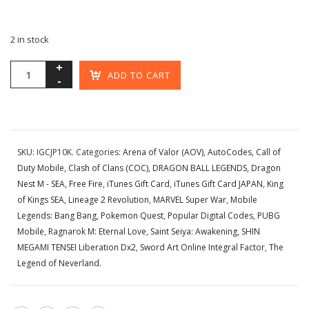
2 in stock
ADD TO CART
SKU:
IGCJP10K
.
Categories:
Arena of Valor (AOV)
,
AutoCodes
,
Call of
Duty Mobile
,
Clash of Clans (COC)
,
DRAGON BALL LEGENDS
,
Dragon
Nest M - SEA
,
Free Fire
,
iTunes Gift Card
,
iTunes Gift Card JAPAN
,
King
of Kings SEA
,
Lineage 2 Revolution
,
MARVEL Super War
,
Mobile
Legends: Bang Bang
,
Pokemon Quest
,
Popular Digital Codes
,
PUBG
Mobile
,
Ragnarok M: Eternal Love
,
Saint Seiya: Awakening
,
SHIN
MEGAMI TENSEI Liberation Dx2
,
Sword Art Online Integral Factor
,
The
Legend of Neverland
.