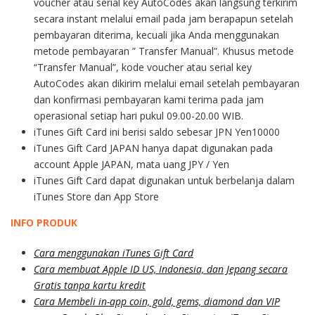
voucher atau serial key AutoCodes akan langsung terkirim
secara instant melalui email pada jam berapapun setelah
pembayaran diterima, kecuali jika Anda menggunakan
metode pembayaran ” Transfer Manual”. Khusus metode
“Transfer Manual”, kode voucher atau serial key
AutoCodes akan dikirim melalui email setelah pembayaran
dan konfirmasi pembayaran kami terima pada jam
operasional setiap hari pukul 09.00-20.00 WIB.
iTunes Gift Card ini berisi saldo sebesar JPN Yen10000
iTunes Gift Card JAPAN hanya dapat digunakan pada
account Apple JAPAN, mata uang JPY / Yen
iTunes Gift Card dapat digunakan untuk berbelanja dalam
iTunes Store dan App Store
INFO PRODUK
Cara menggunakan iTunes Gift Card
Cara membuat Apple ID US, Indonesia, dan Jepang secara
Gratis tanpa kartu kredit
Cara Membeli in-app coin, gold, gems, diamond dan VIP