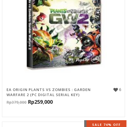
6
EA ORIGIN PLANTS VS ZOMBIES : GARDEN
WARFARE 2 (PC DIGITAL SERIAL KEY)
Rp
259,000
Rp
379,000
OUT OF STOCK
SALE 74% OFF