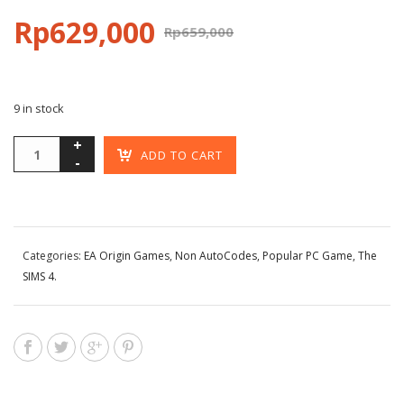
Rp
629,000
Rp
659,000
9 in stock
ADD TO CART
Categories:
EA Origin Games
,
Non AutoCodes
,
Popular PC Game
,
The
SIMS 4
.