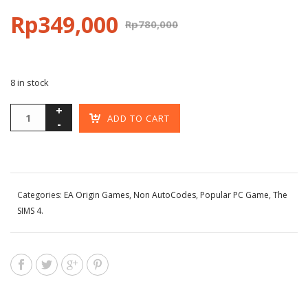
Rp
349,000
Rp
780,000
8 in stock
ADD TO CART
Categories:
EA Origin Games
,
Non AutoCodes
,
Popular PC Game
,
The
SIMS 4
.