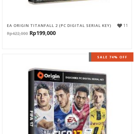
11
EA ORIGIN TITANFALL 2 (PC DIGITAL SERIAL KEY)
Rp
199,000
Rp
422,000
OUT OF STOCK
SALE 74% OFF