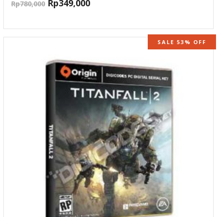
Rp
349,000
Rp
780,000
SALE 53% OFF