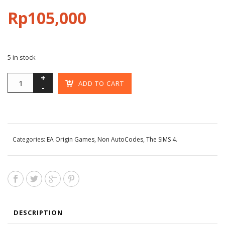
Rp
105,000
5 in stock
ADD TO CART
Categories:
EA Origin Games
,
Non AutoCodes
,
The SIMS 4
.
DESCRIPTION