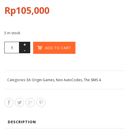
Rp
105,000
5 in stock
ADD TO CART
Categories:
EA Origin Games
,
Non AutoCodes
,
The SIMS 4
.
DESCRIPTION